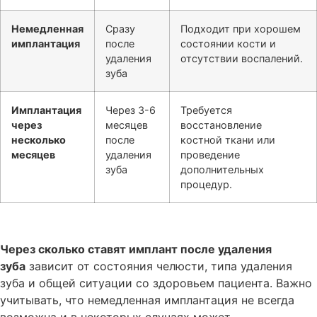
Немедленная
Сразу
Подходит при хорошем
имплантация
после
состоянии кости и
удаления
отсутствии воспалений.
зуба
Имплантация
Через 3-6
Требуется
через
месяцев
восстановление
несколько
после
костной ткани или
месяцев
удаления
проведение
зуба
дополнительных
процедур.
Через сколько ставят имплант после удаления
зуба
зависит от состояния челюсти, типа удаления
зуба и общей ситуации со здоровьем пациента. Важно
учитывать, что немедленная имплантация не всегда
возможна и в некоторых случаях может